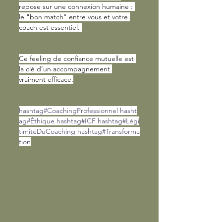
repose sur une connexion humaine : 
le "bon match" entre vous et votre 
coach est essentiel. 
Ce feeling de confiance mutuelle est 
la clé d’un accompagnement 
vraiment efficace.
hashtag#CoachingProfessionnel
hasht
ag#Éthique
hashtag#ICF
hashtag#Légi
timitéDuCoaching
hashtag#Transforma
tion