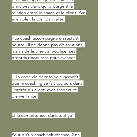
principes clairs qui protègent la 
relation entre le coach et le client. Par 
exemple : la confidentialité.
- Le coach accompagne en restant 
neutre : il ne donne pas de solutions, 
mais aide le client à mobiliser ses 
propres ressources pour avancer.
- Un code de déontologie garantit 
que le coaching se fait toujours dans 
l’intérêt du client, avec respect et 
bienveillance.
Et la compétence, dans tout ça ?
Pour qu’un coach soit efficace, il ne 