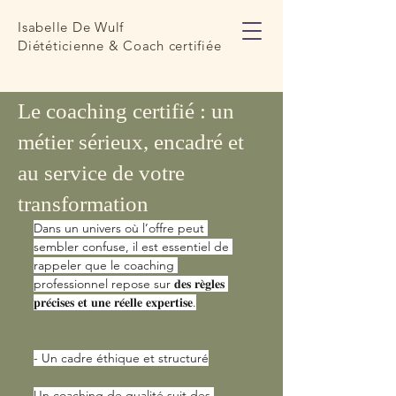
Isabelle De Wulf
Diététicienne & Coach certifiée
5 janv. 2025
2 min de lecture
Le coaching certifié : un
métier sérieux, encadré et
au service de votre
transformation
Dans un univers où l’offre peut 
sembler confuse, il est essentiel de 
rappeler que le coaching 
professionnel repose sur 𝐝𝐞𝐬 𝐫𝐞̀𝐠𝐥𝐞𝐬 
𝐩𝐫𝐞́𝐜𝐢𝐬𝐞𝐬 𝐞𝐭 𝐮𝐧𝐞 𝐫𝐞́𝐞𝐥𝐥𝐞 𝐞𝐱𝐩𝐞𝐫𝐭𝐢𝐬𝐞.
- Un cadre éthique et structuré
Un coaching de qualité suit des 