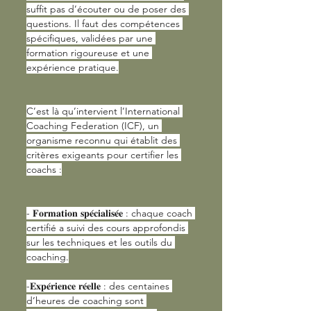
suffit pas d’écouter ou de poser des 
questions. Il faut des compétences 
spécifiques, validées par une 
formation rigoureuse et une 
expérience pratique.
C’est là qu’intervient l’International 
Coaching Federation (ICF), un 
organisme reconnu qui établit des 
critères exigeants pour certifier les 
coachs :
- 𝐅𝐨𝐫𝐦𝐚𝐭𝐢𝐨𝐧 𝐬𝐩𝐞́𝐜𝐢𝐚𝐥𝐢𝐬𝐞́𝐞 : chaque coach 
certifié a suivi des cours approfondis 
sur les techniques et les outils du 
coaching.
-𝐄𝐱𝐩𝐞́𝐫𝐢𝐞𝐧𝐜𝐞 𝐫𝐞́𝐞𝐥𝐥𝐞 : des centaines 
d’heures de coaching sont 