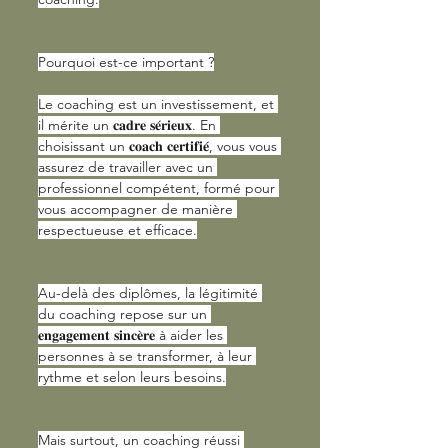
Pourquoi est-ce important ?
Le coaching est un investissement, et 
il mérite un 𝐜𝐚𝐝𝐫𝐞 𝐬𝐞́𝐫𝐢𝐞𝐮𝐱. En 
choisissant un 𝐜𝐨𝐚𝐜𝐡 𝐜𝐞𝐫𝐭𝐢𝐟𝐢𝐞́, vous vous 
assurez de travailler avec un 
professionnel compétent, formé pour 
vous accompagner de manière 
respectueuse et efficace.
Au-delà des diplômes, la légitimité 
du coaching repose sur un 
𝐞𝐧𝐠𝐚𝐠𝐞𝐦𝐞𝐧𝐭 𝐬𝐢𝐧𝐜𝐞̀𝐫𝐞 à aider les 
personnes à se transformer, à leur 
rythme et selon leurs besoins.
Mais surtout, un coaching réussi 