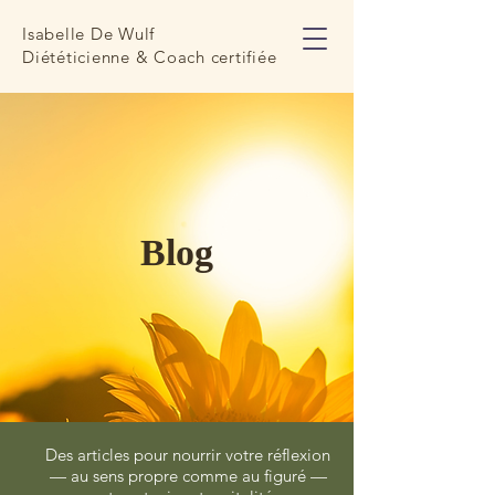
Isabelle De Wulf
Diététicienne & Coach certifiée
Blog
Des articles pour nourrir votre réflexion
— au sens propre comme au figuré —