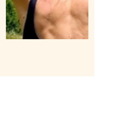
il y a 16 heures
2 min de lecture
La vitalité
Cet été, quelqu'un m'a demandé :"Tu pars
te reposer ?" J'ai hésité avant de répondre.
Parce que, pour moi, se reposer ne consiste
pas seulement à s'arrêter. C'est retrouver