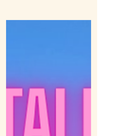
m'ont partagé la même chose. "Je
comprends aujourd'hui à quel point 𝐥𝐚
𝐭𝐡𝐞́𝐫𝐚𝐩𝐢𝐞 𝐞𝐭 𝐥𝐞 𝐜𝐨𝐚𝐜𝐡𝐢𝐧𝐠 𝐬𝐨𝐧𝐭 𝐜𝐨𝐦𝐩𝐥𝐞́𝐦𝐞𝐧𝐭𝐚𝐢𝐫𝐞𝐬.
Cette phrase m'a touchée. Non pas parce
qu'elle oppose deux approches. Mais parce
qu'elle parle d'un vécu. Celui de personnes
qui trouvent, dans des espaces différents,
ce dont elles ont besoin à un moment de
leur parcours. Et qui découvrent combien
leur rencontre peut être po