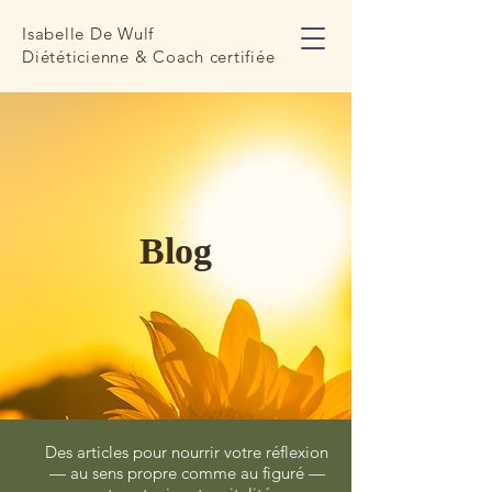
Isabelle De Wulf
Diététicienne & Coach certifiée
Blog
Des articles pour nourrir votre réflexion
— au sens propre comme au figuré —