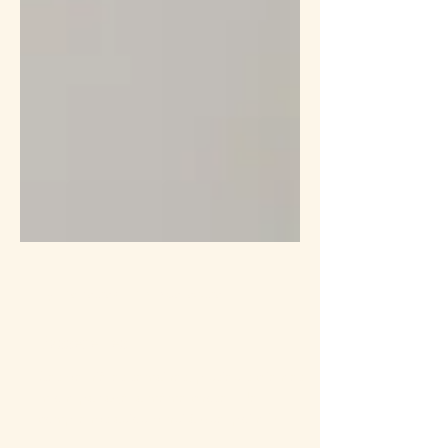
il y a 16 heures
1 min de lecture
Passerelles
Ces dernières semaines, plusieurs clientes