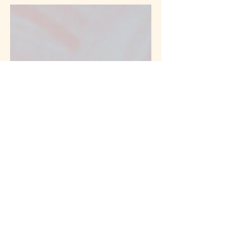
énergie diminue, notre glycémie peut
baisser, notre cerveau cherche un carburant
rapide. 👉 Résultat : une envie de sucre
apparaît. Mais il n’y a pas que la physiologie.
Il y a parfois aussi autre chose qui se joue :
une fatigue qui s’installe, une tension qui ne
redescend pas, une journée qui ne s’est
pas vraiment arrêtée. Alors le corps cherche
une manière de réguler. Et ce n’est pas
toujours