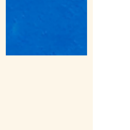
13 mai
1 min de lecture
Pourquoi certaines populations
vivent-elles 𝟏𝟎 𝐚𝐧𝐬 𝐝𝐞 𝐩𝐥𝐮𝐬
𝐪𝐮𝐞 𝐥𝐚 𝐦𝐨𝐲𝐞𝐧𝐧𝐞 𝐦𝐨𝐧𝐝𝐢𝐚𝐥𝐞,
tout en restant 𝐞𝐧 𝐛𝐨𝐧𝐧𝐞 𝐬𝐚𝐧𝐭𝐞́