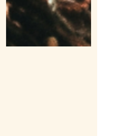
13 mai
1 min de lecture
Pourquoi a-t-on souvent envie
de sucre en fin de journée?
Ce n’est pas un hasard. C’est souvent de la
physiologie. En fin de journée : notre