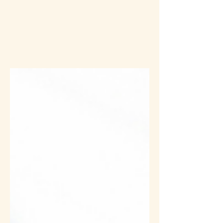
?
Les chercheurs ont identifié plusieurs
régions du monde où les centenaires sont
beaucoup plus nombreux qu'ailleurs. Ces
régions sont appelées les « 𝐳𝐨𝐧𝐞𝐬 𝐛𝐥𝐞𝐮𝐞𝐬 ».
On en compte cinq principales : 📍 Okinawa
(Japon) 📍 Sardaigne (Italie) 📍 Ikaria
(Grèce) 📍 Nicoya (Costa Rica) 📍 Loma
Linda (Californie) Ce qui intrigue les
chercheurs, c’est que ces populations ont
des cultures très différentes. Mais elles
partagent plusieurs 𝐡𝐚𝐛𝐢𝐭𝐮𝐝𝐞𝐬 𝐝𝐞 𝐯𝐢𝐞
étonnamme