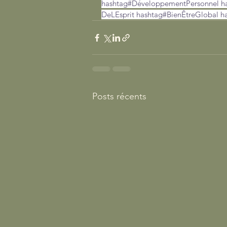
hashtag#DéveloppementPersonnel
h
DeLEsprit
hashtag#BienÊtreGlobal
h
Posts récents