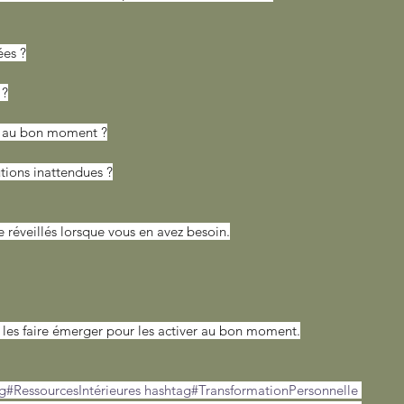
ées ?
 ?
e au bon moment ?
utions inattendues ?
re réveillés lorsque vous en avez besoin.
 à les faire émerger pour les activer au bon moment.
g#RessourcesIntérieures
hashtag#TransformationPersonnelle