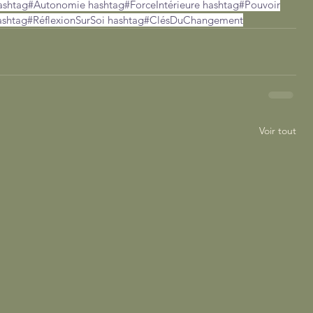
ashtag#Autonomie
hashtag#ForceIntérieure
hashtag#Pouvoir
ashtag#RéflexionSurSoi
hashtag#ClésDuChangement
Voir tout